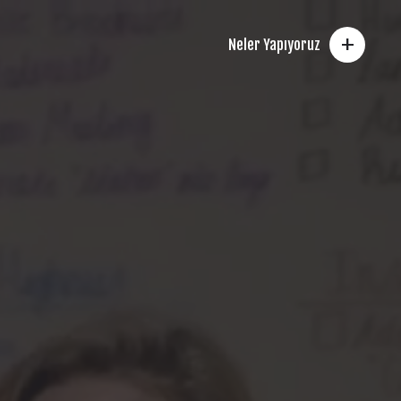
+
Neler Yapıyoruz